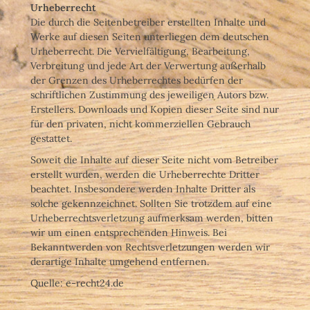
Urheberrecht
Die durch die Seitenbetreiber erstellten Inhalte und
Werke auf diesen Seiten unterliegen dem deutschen
Urheberrecht. Die Vervielfältigung, Bearbeitung,
Verbreitung und jede Art der Verwertung außerhalb
der Grenzen des Urheberrechtes bedürfen der
schriftlichen Zustimmung des jeweiligen Autors bzw.
Erstellers. Downloads und Kopien dieser Seite sind nur
für den privaten, nicht kommerziellen Gebrauch
gestattet.
Soweit die Inhalte auf dieser Seite nicht vom Betreiber
erstellt wurden, werden die Urheberrechte Dritter
beachtet. Insbesondere werden Inhalte Dritter als
solche gekennzeichnet. Sollten Sie trotzdem auf eine
Urheberrechtsverletzung aufmerksam werden, bitten
wir um einen entsprechenden Hinweis. Bei
Bekanntwerden von Rechtsverletzungen werden wir
derartige Inhalte umgehend entfernen.
Quelle: e-recht24.de