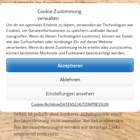
Zeitpunkt der Kenntnis einer konkreten
Rechtsverletzung möglich. Bei Bekanntwerden von
Cookie-Zustimmung
entsprechenden Rechtsverletzungen werden wir diese
verwalten
Inhalte umgehend entfernen.
Um dir ein optimales Erlebnis zu bieten, verwenden wir Technologien wie
Cookies, um Geräteinformationen zu speichern und/oder darauf
Haftung für Links
zuzugreifen. Wenn du diesen Technologien zustimmst, können wir Daten
Unser Angebot enthält Links zu externen Websites
wie das Surfverhalten oder eindeutige IDs auf dieser Website
Dritter, auf deren Inhalte wir keinen Einfluss haben.
verarbeiten. Wenn du deine Zustimmung nicht erteilst oder zurückziehst,
Deshalb können wir für diese fremden Inhalte auch
können bestimmte Merkmale und Funktionen beeinträchtigt werden.
keine Gewähr übernehmen. Für die Inhalte der
Akzeptieren
verlinkten Seiten ist stets der jeweilige Anbieter oder
Betreiber der Seiten verantwortlich. Die verlinkten
Seiten wurden zum Zeitpunkt der Verlinkung auf
Ablehnen
mögliche Rechtsverstöße überprüft. Rechtswidrige
Inhalte waren zum Zeitpunkt der Verlinkung nicht
Einstellungen ansehen
erkennbar.
Cookie-Richtlinie
DATENSCHUTZ
IMPRESSUM
Eine permanente inhaltliche Kontrolle der verlinkten
Seiten ist jedoch ohne konkrete Anhaltspunkte einer
Rechtsverletzung nicht zumutbar. Bei Bekanntwerden
von Rechtsverletzungen werden wir derartige Links
umgehend entfernen.