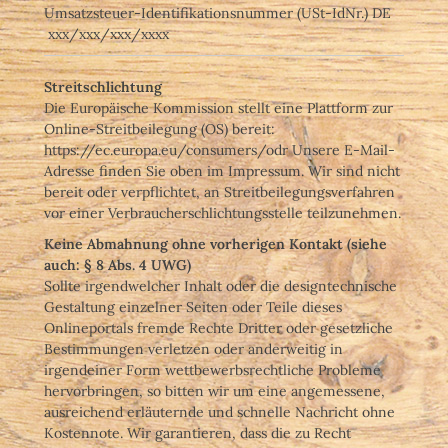
Umsatzsteuer-Identifikationsnummer (USt-IdNr.) DE
xxx/xxx/xxx/xxxx
Streitschlichtung
Die Europäische Kommission stellt eine Plattform zur
Online-Streitbeilegung (OS) bereit:
https://ec.europa.eu/consumers/odr Unsere E-Mail-
Adresse finden Sie oben im Impressum. Wir sind nicht
bereit oder verpflichtet, an Streitbeilegungsverfahren
vor einer Verbraucherschlichtungsstelle teilzunehmen.
Keine Abmahnung ohne vorherigen Kontakt (siehe
auch: § 8 Abs. 4 UWG)
Sollte irgendwelcher Inhalt oder die designtechnische
Gestaltung einzelner Seiten oder Teile dieses
Onlineportals fremde Rechte Dritter oder gesetzliche
Bestimmungen verletzen oder anderweitig in
irgendeiner Form wettbewerbsrechtliche Probleme
hervorbringen, so bitten wir um eine angemessene,
ausreichend erläuternde und schnelle Nachricht ohne
Kostennote. Wir garantieren, dass die zu Recht