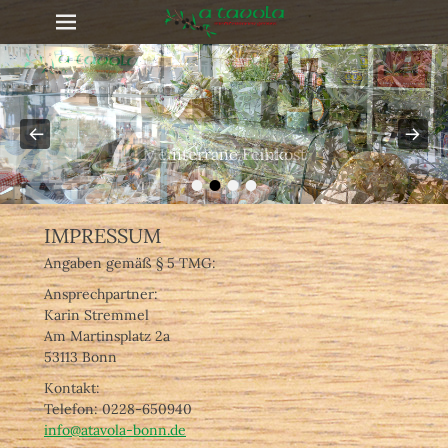
Primärmenü
zum
Inhalt
überspringen
Unsere Produkte
•
•
•
•
IMPRESSUM
Angaben gemäß § 5 TMG:
Ansprechpartner:
Karin Stremmel
Am Martinsplatz 2a
53113 Bonn
Kontakt:
Telefon: 0228-
650940
info@atavola-bonn.de