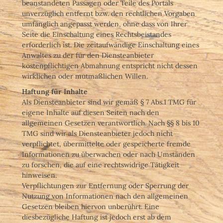
beanstandeten Passagen oder Teile des Portals
unverzüglich entfernt bzw. den rechtlichen Vorgaben
umfänglich angepasst werden, ohne dass von Ihrer
Seite die Einschaltung eines Rechtsbeistandes
erforderlich ist. Die zeitaufwändige Einschaltung eines
Anwaltes zu der für den Diensteanbieter
kostenpflichtigen Abmahnung entspricht nicht dessen
wirklichen oder mutmaßlichen Willen.
Haftung für Inhalte
Als Diensteanbieter sind wir gemäß § 7 Abs.1 TMG für
eigene Inhalte auf diesen Seiten nach den
allgemeinen Gesetzen verantwortlich. Nach §§ 8 bis 10
TMG sind wir als Diensteanbieter jedoch nicht
verpflichtet, übermittelte oder gespeicherte fremde
Informationen zu überwachen oder nach Umständen
zu forschen, die auf eine rechtswidrige Tätigkeit
hinweisen.
Verpflichtungen zur Entfernung oder Sperrung der
Nutzung von Informationen nach den allgemeinen
Gesetzen bleiben hiervon unberührt. Eine
diesbezügliche Haftung ist jedoch erst ab dem